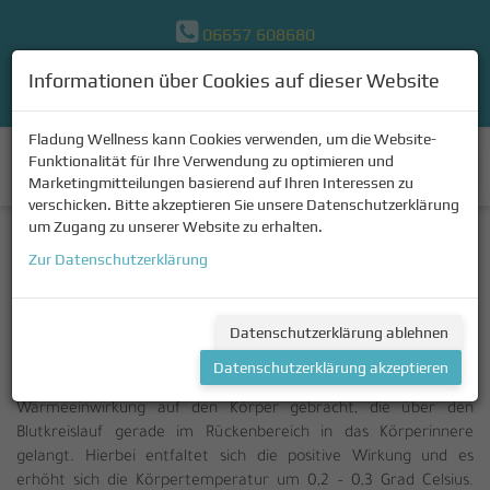
06657 608680
Informationen über Cookies auf dieser Website
Kontakt
Fladung Wellness kann Cookies verwenden, um die Website-
Funktionalität für Ihre Verwendung zu optimieren und
Navigation
Marketingmitteilungen basierend auf Ihren Interessen zu
verschicken. Bitte akzeptieren Sie unsere Datenschutzerklärung
um Zugang zu unserer Website zu erhalten.
INFRAROTWÄRMEKABINEN
Zur Datenschutzerklärung
Eine Infrarotwärmekabine wirkt im Niedrigtemperaturbereich,
Datenschutzerklärung ablehnen
da der Körper bei ca. 27 – 40 Grad optimal entspannen kann.
Über die speziell entwickelten Rückenstrahler wird eine
Datenschutzerklärung akzeptieren
berührungslose, gleichmäßige und wohltuende
Wärmeeinwirkung auf den Körper gebracht, die über den
Blutkreislauf gerade im Rückenbereich in das Körperinnere
gelangt. Hierbei entfaltet sich die positive Wirkung und es
erhöht sich die Körpertemperatur um 0,2 – 0,3 Grad Celsius.